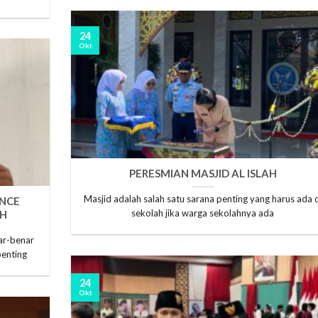
24
Okt
PERESMIAN MASJID AL ISLAH
Masjid adalah salah satu sarana penting yang harus ada d
ENCE
sekolah jika warga sekolahnya ada
AH
ar-benar
penting
24
Okt