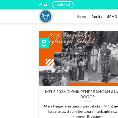
Skip
Registrasi
to
content
Home
Berita
SPMB
03
Agu
MPLS 2026 DI SMK PENERBANGAN A
BOGOR
Masa Pengenalan Lingkungan Sekolah (MPLS) m
kegiatan awal yang bertujuan membantu sisw
mengenal lingkungan