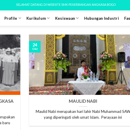
SELAMAT DATANG DI WEBSITE SMK PENERBANGAN ANGKASA BOGOR
Profile
Kurikulum
Kesiswaan
Hubungan Industri
Fas
24
Okt
NGKASA
MAULID NABI
Maulid Nabi merupakan hari lahir Nabi Muhammad SA
erupakan
yang diperingati oleh umat Islam. Perayaan ini
a baru