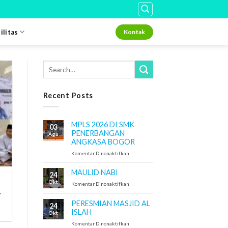
ilitas
Kontak
Recent Posts
MPLS 2026 DI SMK
03
PENERBANGAN
Agu
ANGKASA BOGOR
pada
Komentar Dinonaktifkan
MPLS
2026
MAULID NABI
24
DI
Okt
pada
Komentar Dinonaktifkan
SMK
MAULID
PENERBANGAN
W
NABI
ANGKASA
PERESMIAN MASJID AL
24
BOGOR
ISLAH
Okt
pada
Komentar Dinonaktifkan