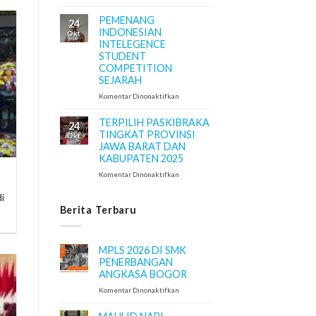
PERESMIAN
MASJID
PEMENANG
24
AL
INDONESIAN
Okt
ISLAH
INTELEGENCE
STUDENT
COMPETITION
SEJARAH
pada
Komentar Dinonaktifkan
PEMENANG
INDONESIAN
TERPILIH PASKIBRAKA
24
INTELEGENCE
TINGKAT PROVINSI
Okt
STUDENT
JAWA BARAT DAN
COMPETITION
KABUPATEN 2025
SEJARAH
pada
Komentar Dinonaktifkan
TERPILIH
PASKIBRAKA
i
TINGKAT
Berita Terbaru
PROVINSI
JAWA
BARAT
MPLS 2026 DI SMK
DAN
PENERBANGAN
KABUPATEN
ANGKASA BOGOR
2025
pada
Komentar Dinonaktifkan
MPLS
2026