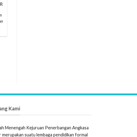
R
n
an
ang Kami
ah Menengah Kejuruan Penerbangan Angkasa
 merupakan suatu lembaga pendidikan formal